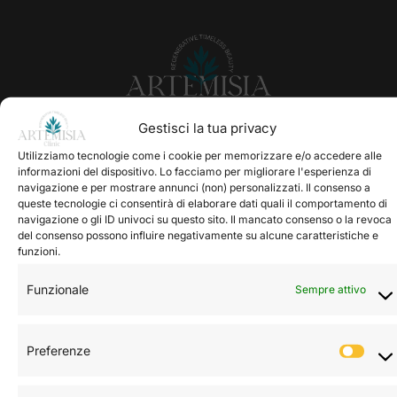
Gestisci la tua privacy
Via Giacomo Leopardi 1
Milano 20123
Utilizziamo tecnologie come i cookie per memorizzare e/o accedere alle
informazioni del dispositivo. Lo facciamo per migliorare l'esperienza di
navigazione e per mostrare annunci (non) personalizzati. Il consenso a
Direttore Sanitario:
queste tecnologie ci consentirà di elaborare dati quali il comportamento di
Dott.ssa Rebecca Degliuomini
navigazione o gli ID univoci su questo sito. Il mancato consenso o la revoca
del consenso possono influire negativamente su alcune caratteristiche e
funzioni.
Contatti
Funzionale
Sempre attivo
info@artemisiaclinic.it
segreteria@artemisiaclinic.it
Preferenze
Pref
0223168251
-
3455177762