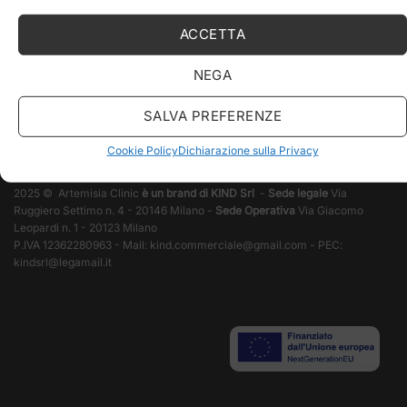
Vision
ACCETTA
Mission
NEGA
Clinica
SALVA PREFERENZE
Cookie Policy
Dichiarazione sulla Privacy
2025 © Artemisia Clinic
è un brand di KIND Srl
-
Sede legale
Via
Ruggiero Settimo n. 4 - 20146 Milano -
Sede Operativa
Via Giacomo
Leopardi n. 1 - 20123 Milano
P.IVA 12362280963 - Mail:
kind.commerciale@gmail.com
- PEC:
kindsrl@legamail.it