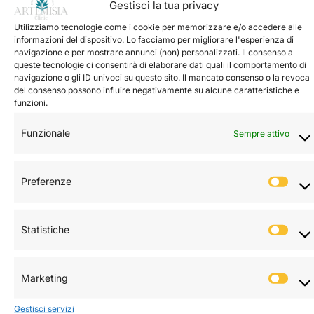
Gestisci la tua privacy
Utilizziamo tecnologie come i cookie per memorizzare e/o accedere alle
Contatti
informazioni del dispositivo. Lo facciamo per migliorare l'esperienza di
navigazione e per mostrare annunci (non) personalizzati. Il consenso a
info@artemisiaclinic.it
queste tecnologie ci consentirà di elaborare dati quali il comportamento di
navigazione o gli ID univoci su questo sito. Il mancato consenso o la revoca
del consenso possono influire negativamente su alcune caratteristiche e
segreteria@artemisiaclinic.it
funzioni.
0223168251
-
3455177762
Funzionale
Sempre attivo
Trattamenti
Preferenze
Pref
Visite Specialistiche
Medicina Rigenerativa
Statistiche
Stati
Medicina Estetica
Marketing
Mark
Link Utili:
Gestisci servizi